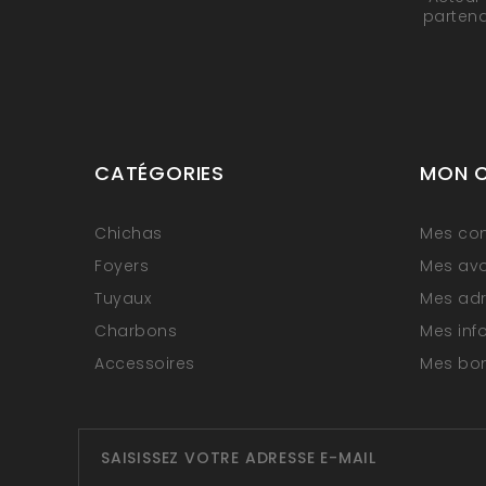
partena
CATÉGORIES
MON 
Chichas
Mes c
Foyers
Mes avo
Tuyaux
Mes ad
Charbons
Mes inf
Accessoires
Mes bon