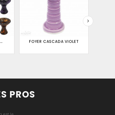
..
FOYER CASCADA VIOLET
FOY
ES PROS
 est le