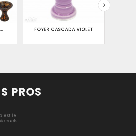
..
FOYER CASCADA VIOLET
FOY
ES PROS
 est le
sionnels