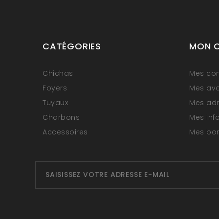
CATÉGORIES
MON 
Chichas
Mes c
Foyers
Mes avo
Tuyaux
Mes ad
Charbons
Mes inf
Accessoires
Mes bon