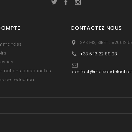
COMPTE
CONTACTEZ NOUS
SAS MS, SIRET : 8206121
ommandes
irs
+33 6 13 22 89 28
resses
ormations personnelles
contact@maisondelachic
s de réduction